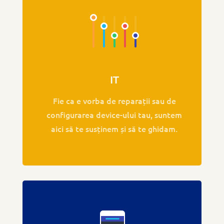
IT
Fie ca e vorba de reparații sau de
configurarea device-ului tau, suntem
aici să te susținem și să te ghidam.