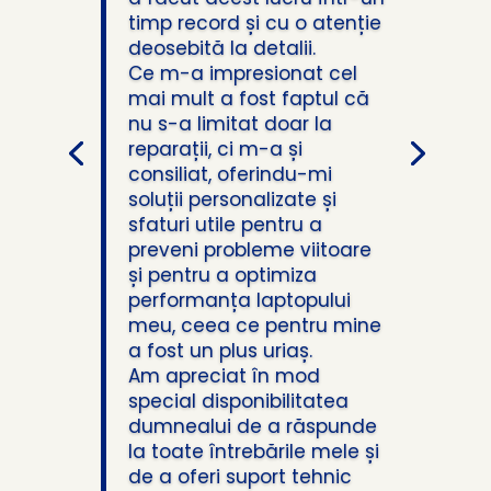
timp record și cu o atenție
deosebită la detalii.
Ce m-a impresionat cel
mai mult a fost faptul că
nu s-a limitat doar la
reparații, ci m-a și
consiliat, oferindu-mi
soluții personalizate și
sfaturi utile pentru a
preveni probleme viitoare
și pentru a optimiza
performanța laptopului
meu, ceea ce pentru mine
a fost un plus uriaș.
Am apreciat în mod
special disponibilitatea
dumnealui de a răspunde
la toate întrebările mele și
de a oferi suport tehnic