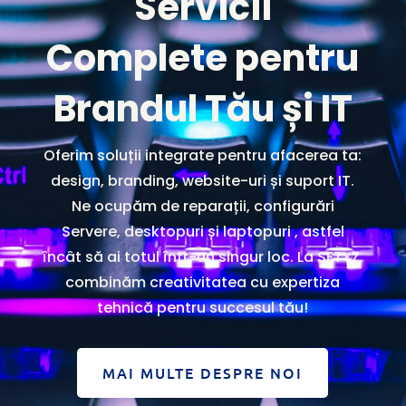
Servicii
Complete pentru
Brandul Tău și IT
Oferim soluții integrate pentru afacerea ta:
design, branding, website-uri și suport IT.
Ne ocupăm de reparații, configurări
Servere, desktopuri și laptopuri , astfel
încât să ai totul într-un singur loc. La SETYZ,
combinăm creativitatea cu expertiza
tehnică pentru succesul tău!
MAI MULTE DESPRE NOI