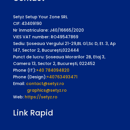
Setyz Setup Your Zone SRL
CIF: 43409190
Nr înmatriculare: J40/16665/2020
VIES VAT number: RO49547869
Sediu: Șoseaua Vergului 21-29,BL G1,Sc D, Et. 3, Ap
147, Sector 2, București,022444
Punct de lucru: Șoseaua Morarilor 2B, Etaj 3,
Camera 13, Sector 2, București, 022452
Phone (IT):
+40 784094820
Phone (Design):
+40763493471
Email:
contact@setyz.ro
graphics@setyz.ro
Web:
https://setyz.ro
Link Rapid