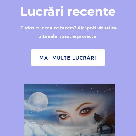
Lucrări recente
Curios cu ceea ce facem? Aici poți vizualiza
ultimele noastre proiecte.
MAI MULTE LUCRĂRI