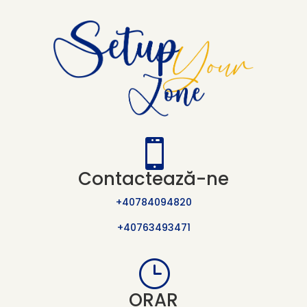

Contactează-ne
+40784094820
+40763493471
}
ORAR