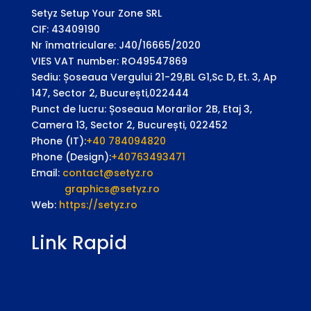
Setyz Setup Your Zone SRL
CIF: 43409190
Nr înmatriculare: J40/16665/2020
VIES VAT number: RO49547869
Sediu: Șoseaua Vergului 21-29,BL G1,Sc D, Et. 3, Ap
147, Sector 2, București,022444
Punct de lucru: Șoseaua Morarilor 2B, Etaj 3,
Camera 13, Sector 2, București, 022452
Phone (IT):
+40 784094820
Phone (Design):
+40763493471
Email:
contact@setyz.ro
graphics@setyz.ro
Web:
https://setyz.ro
Link Rapid